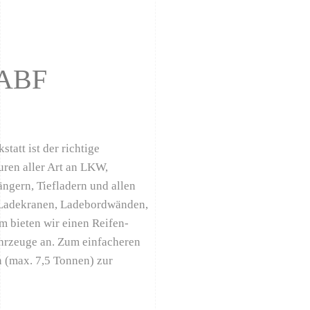
 ABF
att ist der richtige
uren aller Art an LKW,
ängern, Tiefladern und allen
 Ladekranen, Ladebordwänden,
 bieten wir einen Reifen-
hrzeuge an. Zum einfacheren
n (max. 7,5 Tonnen) zur