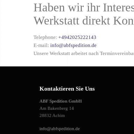
Haben wir ihr Inter
Werkstatt direkt Kon
Telephone:
+4942025222143
E-mail:
info@abfspedition.de
Unsere Werkstatt arbeitet nach Terminvereinba
Kontaktieren Sie Uns
ABF Spedition GmbH
Am Bakenberg 14
28832 Achim
info@abfspedition.de