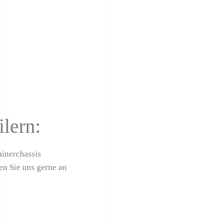
lern:
tainerchassis
en Sie uns gerne an